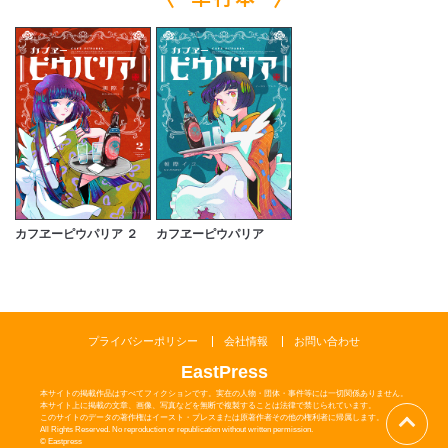
カフヱーピウパリア ２
カフヱーピウパリア
プライバシーポリシー
会社情報
お問い合わせ
EastPress
本サイトの掲載作品はすべてフィクションです。実在の人物・団体・事件等には一切関係ありません。
本サイト上に掲載の文章、画像、写真などを無断で複製することは法律で禁じられています。
このサイトのデータの著作権はイースト・プレスまたは原著作者その他の権利者に帰属します。
All Rights Reserved. No reproduction or republication without written permission.
© Eastpress