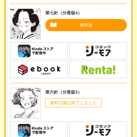
第七針（分冊版4）
無料版
第六針（分冊版3）
無料公開は終了しました