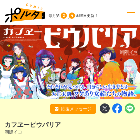
2
4
毎月第
金曜日
更新！
、
TOP
作品一覧
単行本
NEWS
応援メッセージ
持ち込み
カフヱーピウパリア
お問い合わせ
朝際イコ