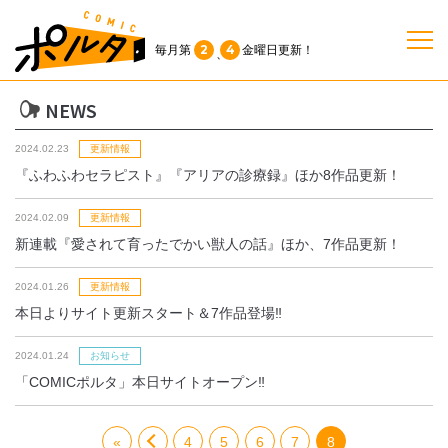
2
4
毎月第
金曜日
更新！
、
NEWS
TOP
2024.02.23
更新情報
作品一覧
『ふわふわセラピスト』『アリアの診療録』ほか8作品更新！
2024.02.09
更新情報
単行本
新連載『愛されて育ったでかい獣人の話』ほか、7作品更新！
2024.01.26
更新情報
NEWS
本日よりサイト更新スタート＆7作品登場‼
持ち込み
2024.01.24
お知らせ
「COMICポルタ」本日サイトオープン‼
お問い合わせ
«
4
5
6
7
8