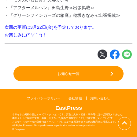
・『モスのいる日常』大谷えいち
・『アフターメルヘン』田島生野≪出張掲載≫
・『グリーンフィンガーズの箱庭』穂坂きなみ≪出張掲載≫
閉じる
次回の更新は3月22日(金)を予定しております。
お楽しみに(*´▽｀*)！
お知らせ一覧
プライバシーポリシー
会社情報
お問い合わせ
EastPress
本サイトの掲載作品はすべてフィクションです。実在の人物・団体・事件等には一切関係ありません。
本サイト上に掲載の文章、画像、写真などを無断で複製することは法律で禁じられています。
このサイトのデータの著作権はイースト・プレスまたは原著作者その他の権利者に帰属します。
All Rights Reserved. No reproduction or republication without written permission.
© Eastpress