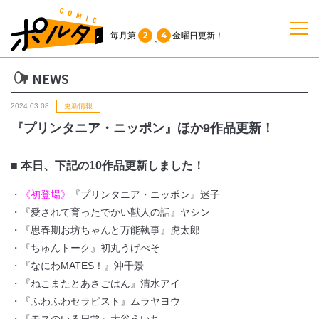
2
4
毎月第
金曜日
更新！
、
NEWS
TOP
2024.03.08
更新情報
作品一覧
『プリンタニア・ニッポン』ほか9作品更新！
単行本
■ 本日、下記の10作品更新しました！
・
《初登場》
『プリンタニア・ニッポン』迷子
NEWS
・『愛されて育ったでかい獣人の話』ヤシン
・『思春期お坊ちゃんと万能執事』虎太郎
・『ちゅんトーク』初丸うげべそ
持ち込み
・『なにわMATES！』沖千景
・『ねこまたとあさごはん』清水アイ
お問い合わせ
・『ふわふわセラピスト』ムラヤヨウ