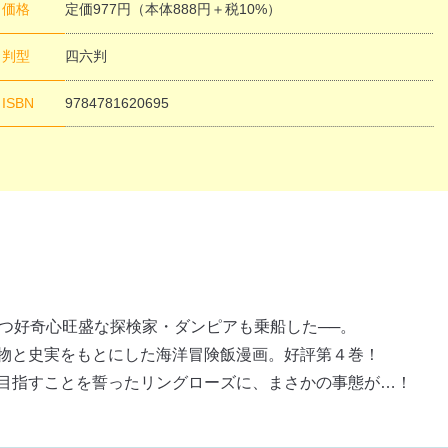
価格
定価977円（本体888円＋税10%）
判型
四六判
閉じる
ISBN
9784781620695
かつ好奇心旺盛な探検家・ダンピアも乗船した──。
物と史実をもとにした海洋冒険飯漫画。好評第４巻！
目指すことを誓ったリングローズに、まさかの事態が…！