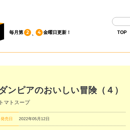
TOP
2
4
毎月第
金曜日
更新！
TOP
、
作品一覧
単行本
NEWS
ダンピアのおいしい冒険（４）
トマトスープ
持ち込み
発売日
2022年05月12日
お問い合わせ