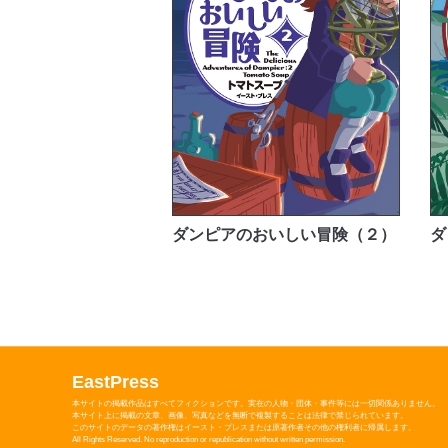
ダンピアのおいしい冒険（２）
ダ
EastPress
本サイトの掲載作品はすべてフィクションです。実在の人物・団体・事件等には一切関係ありません。
本サイト上に掲載の文章、画像、写真などを無断で複製することは法律で禁じられています。
このサイトのデータの著作権はイースト・プレスまたは原著作者その他の権利者に帰属します。
All Rights Reserved. No reproduction or republication without written permission.