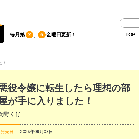
TOP
2
4
毎月第
金曜日
更新！
TOP
、
作品一覧
た！
単行本
悪役令嬢に転生したら理想の部
NEWS
屋が手に入りました！
持ち込み
岡野く仔
お問い合わせ
発売日
2025年09月03日