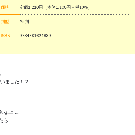
価格
定価1,210円（本体1,100円＋税10%）
判型
A5判
閉じる
ISBN
9784781624839
、
にいました！？
独な上に、
たら──