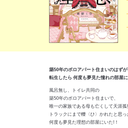
築50年のボロアパート住まいのはずが
転生したら 何度も夢見た憧れの部屋
風呂無し、トイレ共同の
築50年のボロアパート住まいで、
唯一の家族である母も亡くして天涯孤
トラックにまで轢〈ひ〉かれたと思っ
何度も夢見た理想の部屋にいた!！