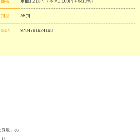
価格
定価1,210円（本体1,100円＋税10%）
判型
A5判
閉じる
ISBN
9784781624198
比良坂」の
まり。