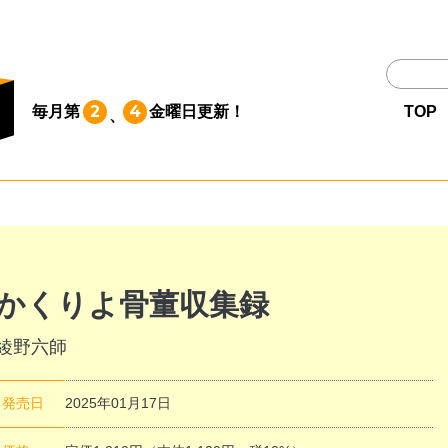
TOP
2
4
毎月第
金曜日
更新！
TOP
、
作品一覧
単行本
NEWS
かくりよ骨董収集録
綾野六師
持ち込み
発売日
2025年01月17日
お問い合わせ