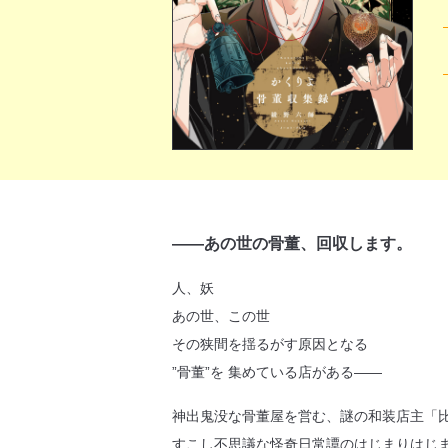
――あの世の骨董、回収します。
人、妖
あの世、この世
その狭間を揺るがす原因となる
”骨董”を 集めている店がある――
神出鬼没な骨董屋を営む、謎の和装店主「
すこし不思議な怪奇日常譚のはじまりはじ