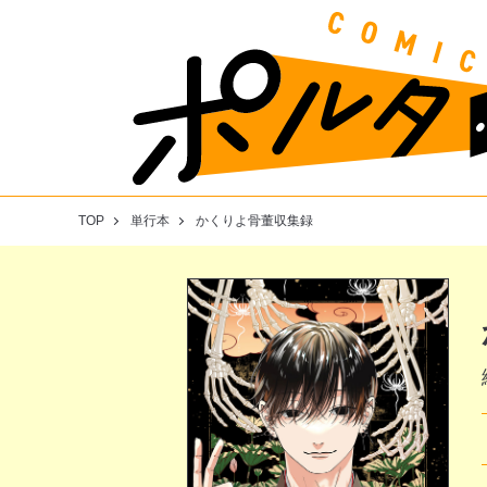
TOP
単行本
かくりよ骨董収集録