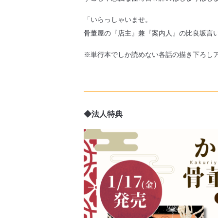
「いらっしゃいませ。
骨董屋の『店主』兼『案内人』の比良坂言
※単行本でしか読めない各話の描き下ろし
◆法人特典