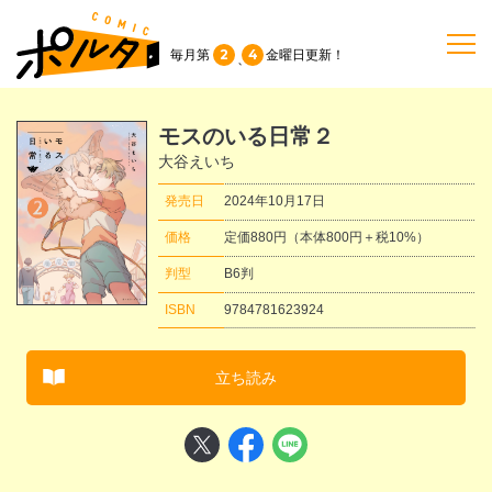
2
4
毎月第
金曜日
更新！
、
TOP
モスのいる日常２
大谷えいち
作品一覧
発売日
2024年10月17日
価格
定価880円（本体800円＋税10%）
単行本
判型
B6判
ISBN
9784781623924
NEWS
立ち読み
持ち込み
お問い合わせ