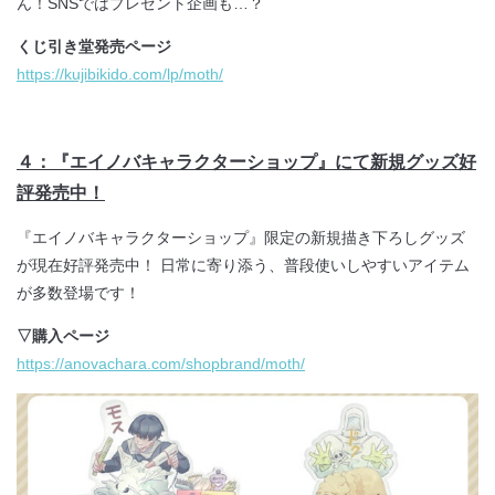
ん！SNSではプレゼント企画も…？
くじ引き堂発売ページ
https://kujibikido.com/lp/moth/
４
：『エイノバキャラクターショップ』にて新規グッズ好
評発売中！
『エイノバキャラクターショップ』限定の新規描き下ろしグッズ
が現在好評発売中！ 日常に寄り添う、普段使いしやすいアイテム
が多数登場です！
▽購入ページ
https://anovachara.com/shopbrand/moth/