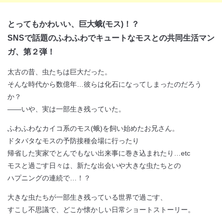
とってもかわいい、巨大蛾(モス)！？
SNSで話題のふわふわでキュートなモスとの共同生活マン
閉じる
ガ、第２弾！
太古の昔、虫たちは巨大だった。
そんな時代から数億年…彼らは化石になってしまったのだろう
か？
――いや、実は一部生き残っていた。
ふわふわなカイコ系のモス(蛾)を飼い始めたお兄さん。
ドタバタなモスの予防接種会場に行ったり
帰省した実家でとんでもない出来事に巻き込まれたり…etc
モスと過ごす日々は、新たな出会いや大きな虫たちとの
ハプニングの連続で…！？
大きな虫たちが一部生き残っている世界で過ごす、
すこし不思議で、どこか懐かしい日常ショートストーリー。