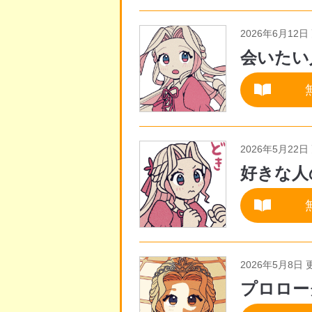
2026年6月12日
会いたい
2026年5月22日
好きな人
2026年5月8日 
プロロー