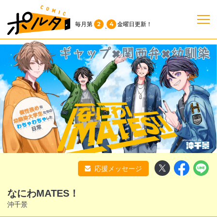
2
4
毎月第
金曜日
更新！
、
TOP
作品一覧
単行本
NEWS
応援メッセージ
持ち込み
なにわMATES！
お問い合わせ
沖千景