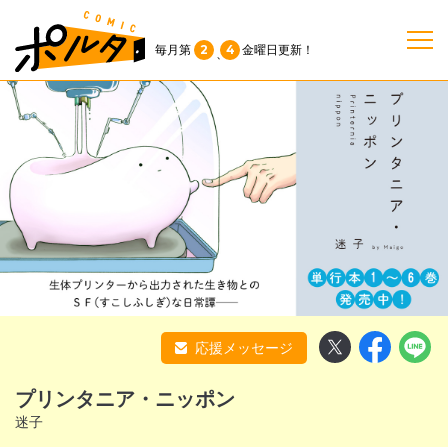
2
4
毎月第
金曜日
更新！
、
TOP
作品一覧
単行本
NEWS
応援メッセージ
持ち込み
プリンタニア・ニッポン
お問い合わせ
迷子