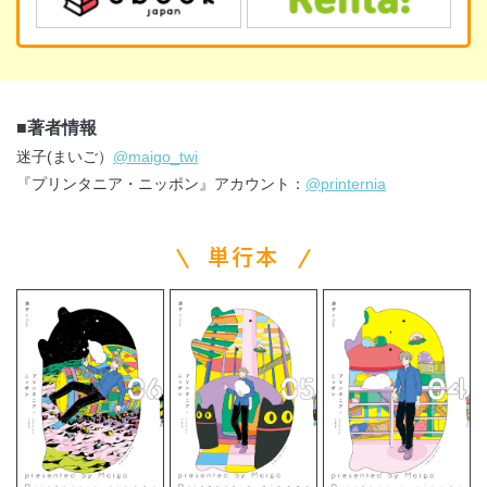
■著者情報
迷子
(まいご）
@maigo_twi
『プリンタニア・ニッポン』アカウント：
@printernia
単行本