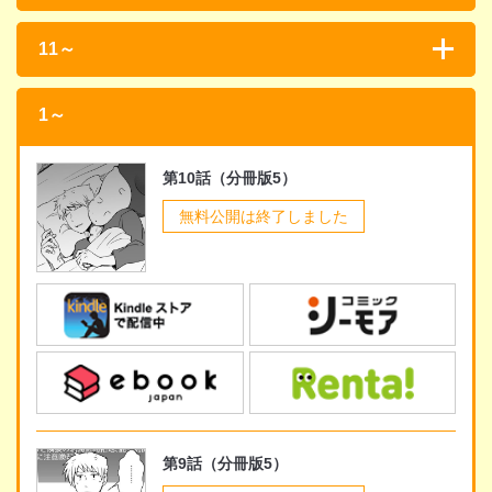
11～
1～
第10話（分冊版5）
無料公開は終了しました
第9話（分冊版5）