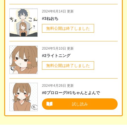
2024年6月14日 更新
#3ねおち
無料公開は終了しました
2024年5月10日 更新
#2ライトニング
無料公開は終了しました
2024年4月26日 更新
#0プロローグ/#1ちゃんとよんで
試し読み