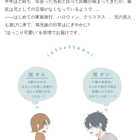
半年ほど経ち、出会った当初と比べて距離が縮まってきたが、最
近は兄としての立場がなくなっているようで…。
――はじめての家族旅行、ハロウィン、クリスマス…、兄の友人
も遊びに来て、旭兄妹の日常はにぎやかに!!
“ほっこり可愛い”を倍増でお届けです。