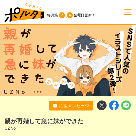
2
4
毎月第
金曜日
更新！
、
TOP
作品一覧
単行本
NEWS
応援メッセージ
持ち込み
親が再婚して急に妹ができた
お問い合わせ
UZNo