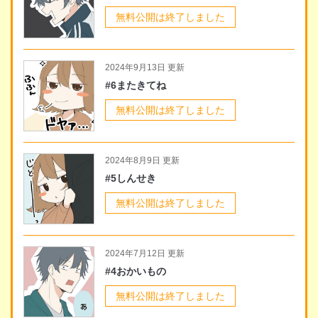
無料公開は終了しました
2024年9月13日 更新
#6またきてね
無料公開は終了しました
2024年8月9日 更新
#5しんせき
無料公開は終了しました
2024年7月12日 更新
#4おかいもの
無料公開は終了しました