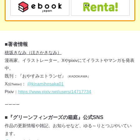
■著者情報
穂坂きなみ（ほさかきなみ）
漫画家、イラストレーター。Xやpixivにてイラストやマンガを発表
中。
既刊：『おやすみエトランゼ』
（KADOKAWA）
X
：
@kinamihosaka01
(旧Twitter)
Pixiv：
https://www.pixiv.net/users/14717734
ーーーー
■『グリーンフィンガーズの箱庭』公式SNS
作品の更新情報や雑記、お知らせなど、ゆる～りとつぶやいてい
ます。