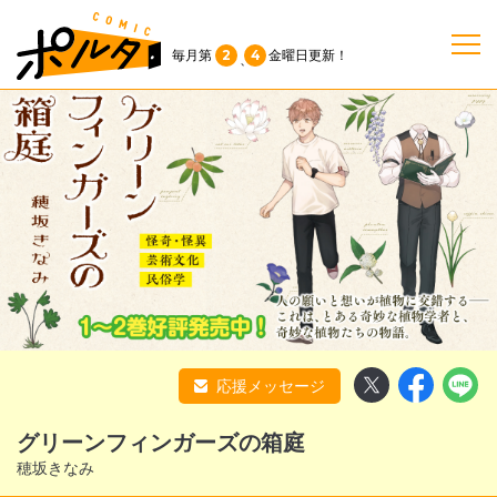
2
4
毎月第
金曜日
更新！
、
TOP
作品一覧
単行本
NEWS
応援メッセージ
持ち込み
グリーンフィンガーズの箱庭
お問い合わせ
穂坂きなみ