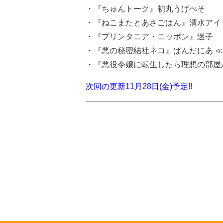
・『ちゅんトーク』初丸うげべそ
・『ねこまたとあさごはん』清水アイ
・『プリンタニア・ニッポン』迷子
・『悪の秘密結社ネコ』ぱんだにあ 
・『悪役令嬢に転生したら理想の部屋
次回の更新11
月28日(金)予定!!