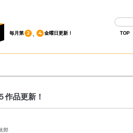
TOP
2
4
毎月第
金曜日
更新！
TOP
、
作品一覧
単行本
NEWS
５作品更新！
持ち込み
お問い合わせ
太郎