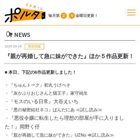
2
4
毎月第
金曜日
更新！
、
NEWS
TOP
2025.09.26
更新情報
作品一覧
『親が再婚して急に妹ができた』ほか５作品更新！
■ 本日、下記の6作品更新しました！
単行本
・『ちゅんトーク』初丸うげべそ
NEWS
・『灰かぶりおじさんと猫王子』家守純生
モスのいる日常』大谷えいち
・『
・『悪の秘密結社ネコ』ぱんだにあ ≪試し読み≫
持ち込み
『悪役令嬢に転生したら理想の部屋が手に入りまし
・
た！』岡野く仔
お問い合わせ
・『親が再婚して急に妹ができた』UZNo ≪試し読み≫