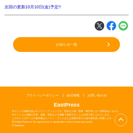
次回の更新10
月10日(金)予定!!
閉じる
お知らせ一覧
プライバシーポリシー
会社情報
お問い合わせ
EastPress
本サイトの掲載作品はすべてフィクションです。実在の人物・団体・事件等には一切関係ありません。
本サイト上に掲載の文章、画像、写真などを無断で複製することは法律で禁じられています。
このサイトのデータの著作権はイースト・プレスまたは原著作者その他の権利者に帰属します。
All Rights Reserved. No reproduction or republication without written permission.
© Eastpress