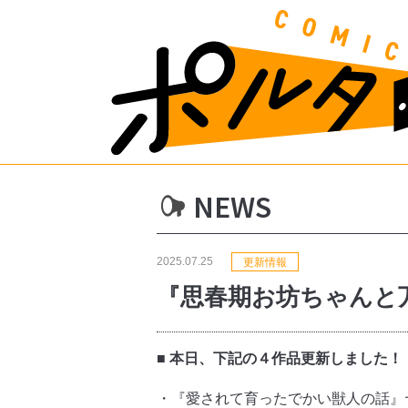
NEWS
2025.07.25
更新情報
『思春期お坊ちゃんと
■ 本日、下記の４作品更新しました！
・『愛されて育ったでかい獣人の話』