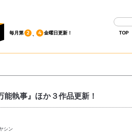
TOP
2
4
毎月第
金曜日
更新！
TOP
、
作品一覧
単行本
NEWS
万能執事』ほか３作品更新！
持ち込み
お問い合わせ
ヤシン