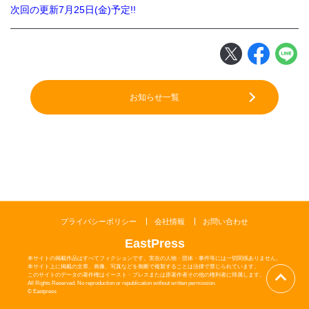
次回の更新7
月25日(金)予定!!
閉じる
お知らせ一覧
プライバシーポリシー
会社情報
お問い合わせ
EastPress
本サイトの掲載作品はすべてフィクションです。実在の人物・団体・事件等には一切関係ありません。
本サイト上に掲載の文章、画像、写真などを無断で複製することは法律で禁じられています。
このサイトのデータの著作権はイースト・プレスまたは原著作者その他の権利者に帰属します。
All Rights Reserved. No reproduction or republication without written permission.
© Eastpress