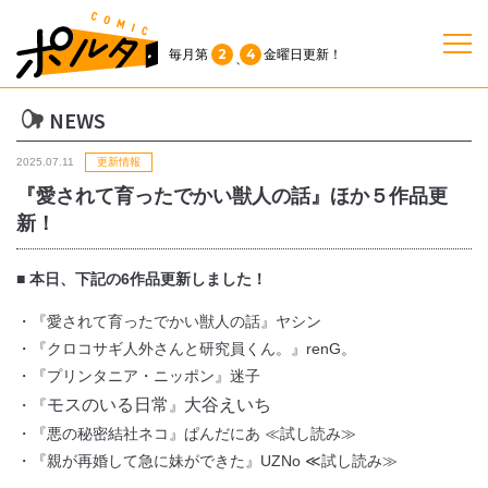
2
4
毎月第
金曜日
更新！
、
NEWS
TOP
2025.07.11
更新情報
作品一覧
『愛されて育ったでかい獣人の話』ほか５作品更
新！
単行本
■ 本日、下記の6作品更新しました！
NEWS
・『愛されて育ったでかい獣人の話』ヤシン
・『クロコサギ人外さんと研究員くん。』renG。
・『プリンタニア・ニッポン』迷子
持ち込み
モスのいる日常
大谷えいち
・『
』
・『悪の秘密結社ネコ』ぱんだにあ ≪試し読み≫
お問い合わせ
・『親が再婚して急に妹ができた』UZNo ≪試し読み≫