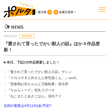
2
4
毎月第
金曜日
更新！
、
NEWS
TOP
2025.03.28
更新情報
作品一覧
『愛されて育ったでかい獣人の話』ほか４作品更
新！
単行本
■ 本日、下記の5作品更新しました！
NEWS
・『愛されて育ったでかい獣人の話』ヤシン
・『クロコサギ人外さんと研究員くん。』renG。
・『思春期お坊ちゃんと万能執事』虎太郎
持ち込み
・『ちゅんトーク』初丸うげべそ
・『ねこまたとあさごはん』清水アイ
お問い合わせ
次回の更新は4月11日(金)予定!!