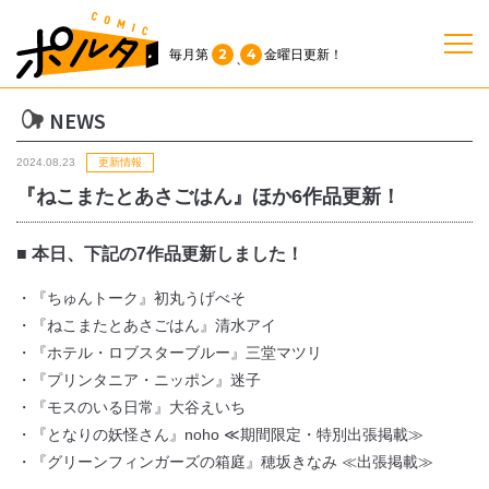
2
4
毎月第
金曜日
更新！
、
NEWS
TOP
2024.08.23
更新情報
作品一覧
『ねこまたとあさごはん』ほか6作品更新！
単行本
■ 本日、下記の7
作品更新しました！
・『ちゅんトーク』初丸うげべそ
NEWS
・『ねこまたとあさごはん』清水アイ
・『ホテル・ロブスターブルー』三堂マツリ
・『プリンタニア・ニッポン』迷子
持ち込み
・『モスのいる日常』大谷えいち
・『となりの妖怪さん』noho ≪期間限定・特別出張掲載≫
お問い合わせ
・『グリーンフィンガーズの箱庭』穂坂きなみ ≪出張掲載≫