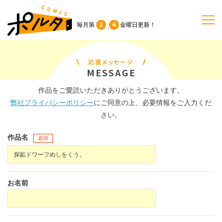
2
4
毎月第
金曜日
更新！
、
TOP
応援メッセージ
MESSAGE
作品一覧
作品をご愛読いただきありがとうございます。
弊社プライバシーポリシー
にご同意の上、必要情報をご入力くだ
単行本
さい。
作品名
必須
NEWS
持ち込み
お名前
お問い合わせ