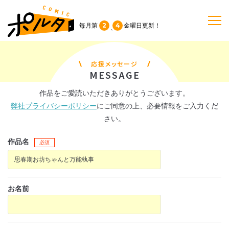
2
4
毎月第
金曜日
更新！
、
TOP
応援メッセージ
MESSAGE
作品一覧
作品をご愛読いただきありがとうございます。
弊社プライバシーポリシー
にご同意の上、必要情報をご入力くだ
単行本
さい。
作品名
必須
NEWS
持ち込み
お名前
お問い合わせ