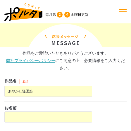
2
4
毎月第
金曜日
更新！
、
TOP
応援メッセージ
MESSAGE
作品一覧
作品をご愛読いただきありがとうございます。
弊社プライバシーポリシー
にご同意の上、必要情報をご入力くだ
単行本
さい。
作品名
必須
NEWS
持ち込み
お名前
お問い合わせ