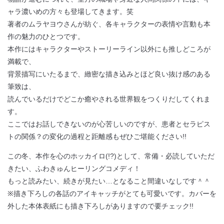
ャラ濃いめの方々も登場してきます。笑
著者のムラヤヨウさんが紡ぐ、各キャラクターの表情や言動も本
作の魅力のひとつです。
本作にはキャラクターやストーリーライン以外にも推しどころが
満載で、
背景描写にいたるまで、緻密な描き込みとほど良い抜け感のある
筆致は、
読んでいるだけでどこか癒やされる世界観をつくりだしてくれま
す。
ここではお話しできないのが心苦しいのですが、
患者とセラピス
トの関係？の変化の過程と距離感もぜひご堪能ください!!
この冬、本作を心のホッカイロ(!?)として、常備・必読していただ
きたい、ふわきゅんヒーリングコメディ！
もっと読みたい、続きが見たい…となること間違いなしです＾＾
※描き下ろしの各話のアイキャッチがとても可愛いです。カバーを
外した本体表紙にも描き下ろしがありますので要チェック!!