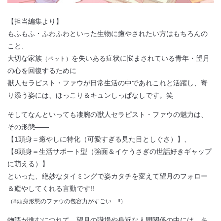
【担当編集より】
もふもふ・ふわふわといった生物に癒やされたい方はもちろんの
こと、
大切な家族
を失いある症状に悩まされている青年・望月
（ペット）
の心を回復するために
獣人セラピスト・ファウが日常生活の中であれこれと活躍し、寄
り添う姿には、ほっこり＆キュンしっぱなしです。笑
そしてなんといっても凄腕の獣人セラピスト・ファウの魅力は、
その形態――
【1頭身＝癒やしに特化（可愛すぎる見た目としぐさ）】、
【8頭身＝生活サポート型（強面＆イケうさぎの世話好きギャップ
に萌える）】
といった、絶妙なタイミングで姿カタチを変えて望月のフォロー
＆癒やしてくれる言動です!!
（8頭身形態のファウの包容力がすごい…!!）
物語が進むにつれて、
望月の職場や身近な人間関係の中には、キ