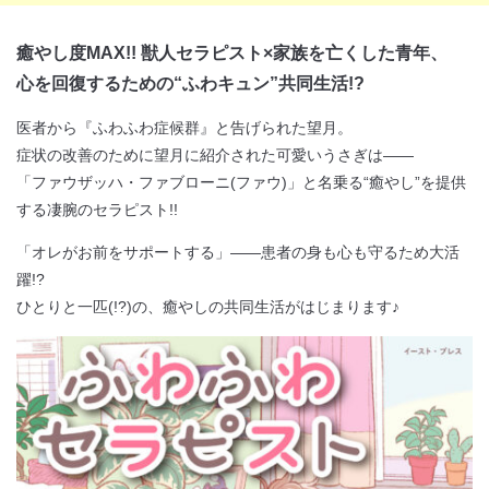
癒やし度MAX!! 獣人セラピスト×家族を亡くした青年、
心を回復するための“ふわキュン”共同生活!?
閉じる
医者から『ふわふわ症候群』と告げられた望月。
症状の改善のために望月に紹介された可愛いうさぎは――
「ファウザッハ・ファブローニ(ファウ)」と名乗る“癒やし”を提供
する凄腕のセラピスト!!
「オレがお前をサポートする」――
患者の身も心も守るため大活
躍!?
ひとりと一匹(!?)の、癒やしの共同生活がはじまります♪