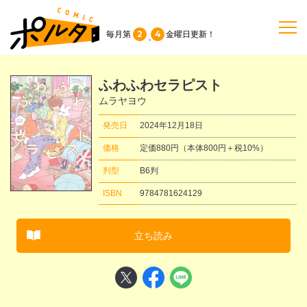
2
4
毎月第
金曜日
更新！
、
TOP
ふわふわセラピスト
ムラヤヨウ
作品一覧
発売日
2024年12月18日
価格
定価880円（本体800円＋税10%）
単行本
判型
B6判
ISBN
9784781624129
NEWS
立ち読み
持ち込み
お問い合わせ